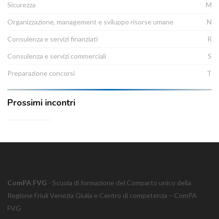
Sicurezza
M
Organizzazione, management e sviluppo risorse umane
N
Consulenza e servizi finanziati
R
Consulenza e servizi commerciali
S
Preparazione concorsi
T
Prossimi incontri
ComPA FVG
- Scuola di formazione del Comparto unico della
Regione Friuli Venezia Giulia e Centro di competenza – ComPA
FVG