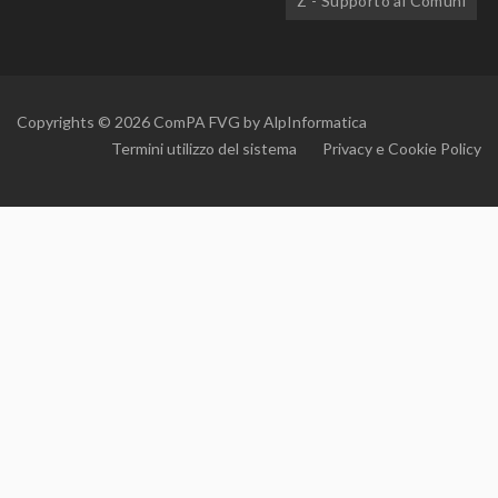
Z - Supporto ai Comuni
Copyrights © 2026 ComPA FVG by
AlpInformatica
Termini utilizzo del sistema
Privacy e Cookie Policy