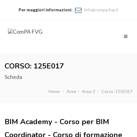
Per maggiori informazioni:
info@compa.fvg.it
Toggl
naviga
CORSO: 125E017
Scheda
Home
Aree
Area: E
Corso: 125E017
BIM Academy - Corso per BIM
Coordinator - Corso di formazione