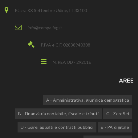
Piazza XX Settembre Udine, IT 33100
info@compa.fvg.it
P.IVA e C.F. 02838940308
N. REA UD - 292016
AREE
A - Amministrativa, giuridica demografica
B - Finanziaria contabile, fiscale e tributi
C - ZeroSei
D - Gare, appalti e contratti pubblici
E - PA digitale