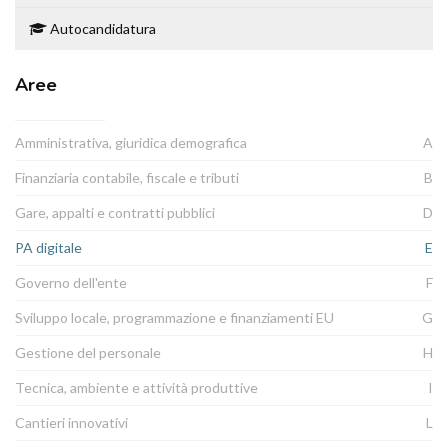
Autocandidatura
Aree
Amministrativa, giuridica demografica
A
Finanziaria contabile, fiscale e tributi
B
Gare, appalti e contratti pubblici
D
PA digitale
E
Governo dell'ente
F
Sviluppo locale, programmazione e finanziamenti EU
G
Gestione del personale
H
Tecnica, ambiente e attività produttive
I
Cantieri innovativi
L