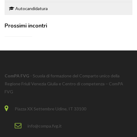
Autocandidatura
Prossimi incontri
ComPA FVG
- Scuola di formazione del Comparto unico della
Regione Friuli Venezia Giulia e Centro di competenza – ComPA
FVG
Piazza XX Settembre Udine, IT 33100
info@compa.fvg.it