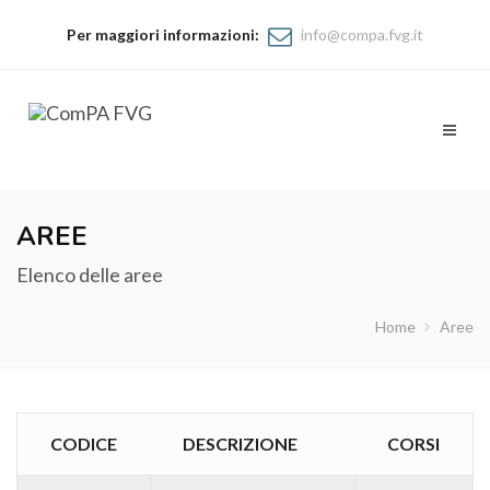
Per maggiori informazioni:
info@compa.fvg.it
Toggl
naviga
AREE
Elenco delle aree
Home
Aree
CODICE
DESCRIZIONE
CORSI