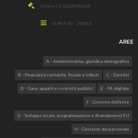
P.IVA e C.F. 02838940308
N. REA UD - 292016
AREE
A - Amministrativa, giuridica demografica
B - Finanziaria contabile, fiscale e tributi
C - ZeroSei
D - Gare, appalti e contratti pubblici
E - PA digitale
F - Governo dell'ente
G - Sviluppo locale, programmazione e finanziamenti EU
H - Gestione del personale