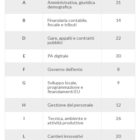
A
Amministrativa, giuridica
31
demografica
B
Finanziaria contabile,
14
fiscale e tributi
D
Gare, appalti e contratti
22
pubblici
E
PA digitale
30
F
Governo dell'ente
8
G
Sviluppo locale,
9
programmazione e
finanziamenti EU
H
Gestione del personale
12
I
Tecnica, ambiente e
26
attività produttive
L
Cantieri innovativi
20