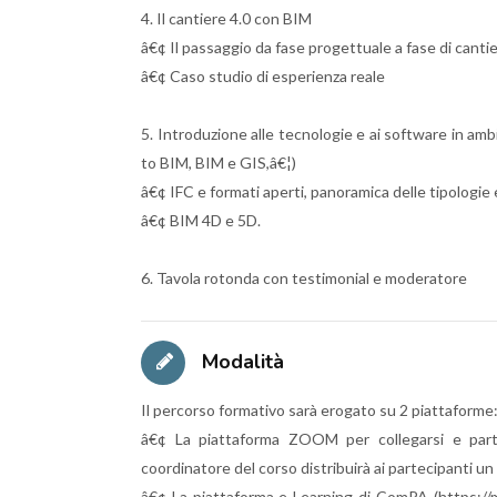
4. Il cantiere 4.0 con BIM
â€¢ Il passaggio da fase progettuale a fase di canti
â€¢ Caso studio di esperienza reale
5. Introduzione alle tecnologie e ai software in am
to BIM, BIM e GIS,â€¦)
â€¢ IFC e formati aperti, panoramica delle tipologie
â€¢ BIM 4D e 5D.
6. Tavola rotonda con testimonial e moderatore
Modalità
Il percorso formativo sarà erogato su 2 piattaforme
â€¢ La piattaforma ZOOM per collegarsi e partec
coordinatore del corso distribuirà ai partecipanti un 
â€¢ La piattaforma e-Learning di ComPA (https://mo