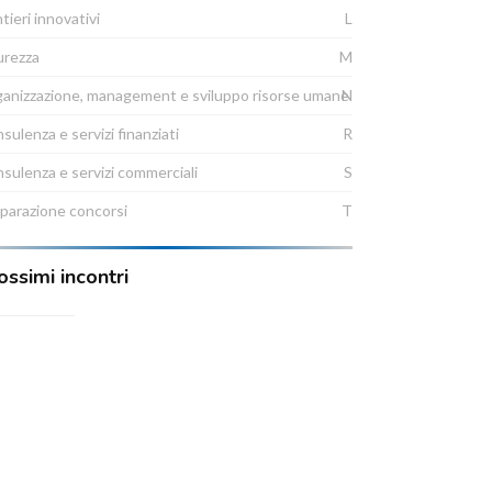
tieri innovativi
L
urezza
M
anizzazione, management e sviluppo risorse umane
N
sulenza e servizi finanziati
R
sulenza e servizi commerciali
S
parazione concorsi
T
ossimi incontri