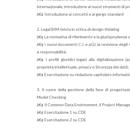
internazionale, introduzione ai nuovi strumenti di p
â€¢ Introduzione ai concetti e al gergo standard
2. Legal BIM rivista in ottica di design thinking
â€¢ La normativa di riferimento e la giurisprudenza 
â€¢ I nuovi documenti C.I. e pGI, la revisione degli 
e responsabilità;
â€¢ I profili giuridici legati alla digitalizzazione
proprietà intellettuale, privacy e Sicurezza dei dati);
â€¢ Esercitazione su redazione capitolato informati
3. Il cuore della gestione della fase di proget
Model Checking
â€¢ Il Common Data Environment, il Project Manageme
â€¢ Esercitazione 1 su CDE
â€¢ Esercitazione 2 su CDE