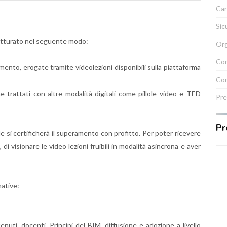
Can
Sic
trutturato nel seguente modo:
Org
Con
mento, erogate tramite videolezioni disponibili sulla piattaforma
Con
trattati con altre modalità digitali come pillole video e TED
Pre
Pr
ale si certificherà il superamento con profitto. Per poter ricevere
 di visionare le video lezioni fruibili in modalità asincrona e aver
mative:
enuti, docenti. Principi del BIM, diffusione e adozione a livello