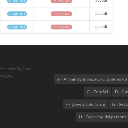
accedi
GRATUITO
TERMINATE
accedi
GRATUITO
TERMINATE
accedi
GRATUITO
TERMINATE
nico della Regione
mPA FVG
A - Amministrativa, giuridica demogra
C - ZeroSei
D - Gar
F - Governo dell'ente
G - Svil
H - Gestione del personal