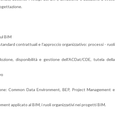
rogettazione.
sul BIM
standard contrattuali e l'approccio organizzativo: processi - ruoli
 (adozione, disponibilità e gestione dell'ACDat/CDE, tutela della
vo
tazione: Common Data Environment, BEP, Project Management e
nt applicato al BIM, i ruoli organizzativi nei progetti BIM.