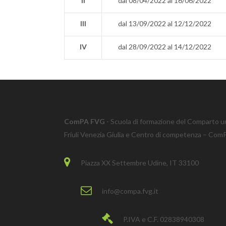
II
dal 08/04/2022 al 16/06/2022
III
dal 13/09/2022 al 12/12/2022
IV
dal 28/09/2022 al 14/12/2022
ComPA FVG
- Scuola di formazione del Comparto u
Friuli Venezia Giulia e Centro di competenza – Co
Piazza XX Settembre Udine, IT 33100
info@compa.fvg.it
P.IVA e C.F. 02838940308