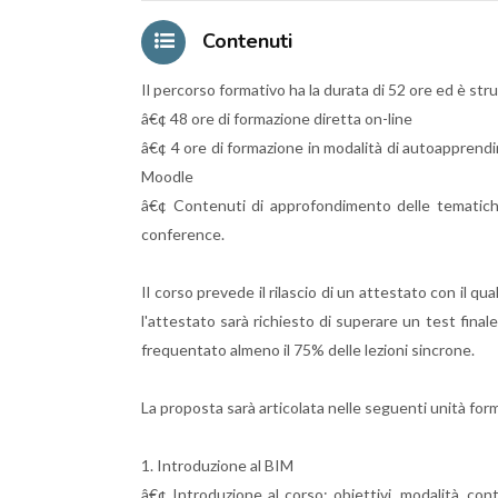
Contenuti
Il percorso formativo ha la durata di 52 ore ed è s
â€¢ 48 ore di formazione diretta on-line
â€¢ 4 ore di formazione in modalità di autoapprendi
Moodle
â€¢ Contenuti di approfondimento delle tematiche 
conference.
Il corso prevede il rilascio di un attestato con il qu
l'attestato sarà richiesto di superare un test finale,
frequentato almeno il 75% delle lezioni sincrone.
La proposta sarà articolata nelle seguenti unità for
1. Introduzione al BIM
â€¢ Introduzione al corso: obiettivi, modalità, cont