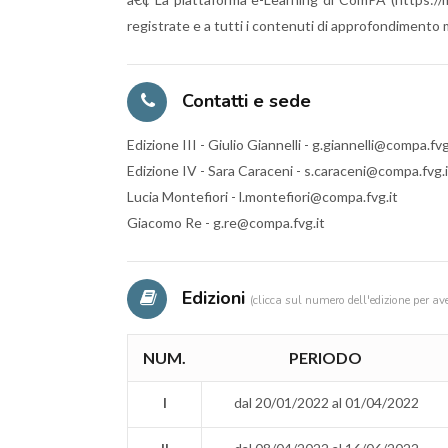
registrate e a tutti i contenuti di approfondimento m
Contatti e sede
Edizione III - Giulio Giannelli - g.giannelli@compa.fvg
Edizione IV - Sara Caraceni - s.caraceni@compa.fvg.i
Lucia Montefiori - l.montefiori@compa.fvg.it
Giacomo Re - g.re@compa.fvg.it
Edizioni
(clicca sul numero dell'edizione per av
NUM.
PERIODO
I
dal 20/01/2022 al 01/04/2022