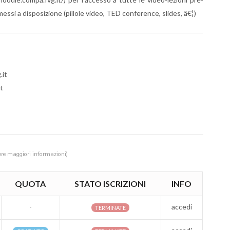
essi a disposizione (pillole video, TED conference, slides, â€¦)
.it
t
ere maggiori informazioni)
QUOTA
STATO ISCRIZIONI
INFO
-
accedi
TERMINATE