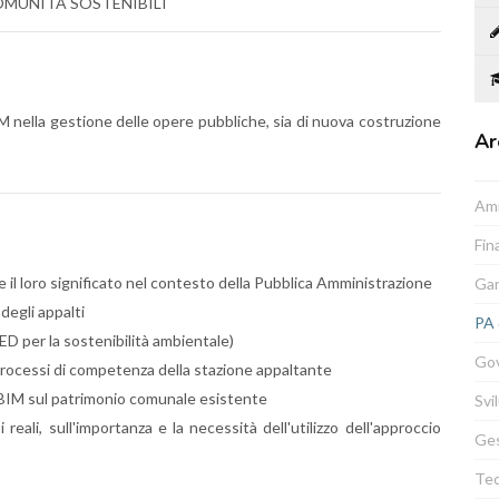
OMUNITÀ SOSTENIBILI
M nella gestione delle opere pubbliche, sia di nuova costruzione
Ar
Amm
Fin
e il loro significato nel contesto della Pubblica Amministrazione
Gar
degli appalti
PA 
ED per la sostenibilità ambientale)
Gov
processi di competenza della stazione appaltante
l BIM sul patrimonio comunale esistente
Svi
reali, sull'importanza e la necessità dell'utilizzo dell'approccio
Ges
Tec