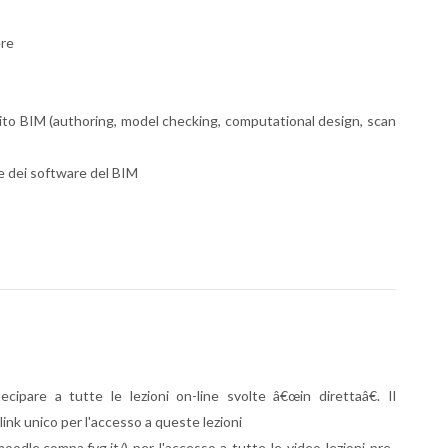
ere
bito BIM (authoring, model checking, computational design, scan
 e dei software del BIM
:
ipare a tutte le lezioni on-line svolte â€œin direttaâ€. Il
link unico per l'accesso a queste lezioni
odle.compa.fvg.it/) per l'accesso a tutte le video-lezioni pre-