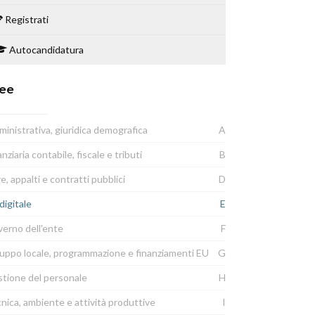
Registrati
Autocandidatura
ee
inistrativa, giuridica demografica
A
anziaria contabile, fiscale e tributi
B
e, appalti e contratti pubblici
D
digitale
E
erno dell'ente
F
luppo locale, programmazione e finanziamenti EU
G
tione del personale
H
nica, ambiente e attività produttive
I