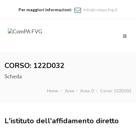
Per maggiori informazioni:
info@compa.fvg.it
Toggl
naviga
CORSO: 122D032
Scheda
Home
Aree
Area: D
Corso: 122D032
L'istituto dell'affidamento diretto