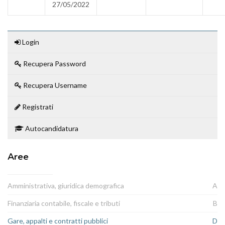
27/05/2022
Login
Recupera Password
Recupera Username
Registrati
Autocandidatura
Aree
Amministrativa, giuridica demografica
A
Finanziaria contabile, fiscale e tributi
B
Gare, appalti e contratti pubblici
D