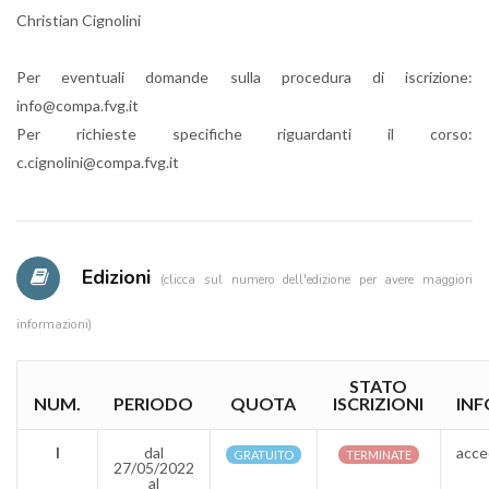
Christian Cignolini
Per eventuali domande sulla procedura di iscrizione:
info@compa.fvg.it
Per richieste specifiche riguardanti il corso:
c.cignolini@compa.fvg.it
Edizioni
(clicca sul numero dell'edizione per avere maggiori
informazioni)
STATO
NUM.
PERIODO
QUOTA
ISCRIZIONI
INF
I
dal
acce
GRATUITO
TERMINATE
27/05/2022
al