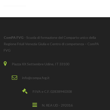
ComPA FVG
- Scuola di formazione del Comparto unico della
Regione Friuli Venezia Giulia e Centro di competenza – ComPA
FVG
Piazza XX Settembre Udine, IT 33100
info@compa.fvg.it
P.IVA e C.F. 02838940308
N. REA UD - 292016