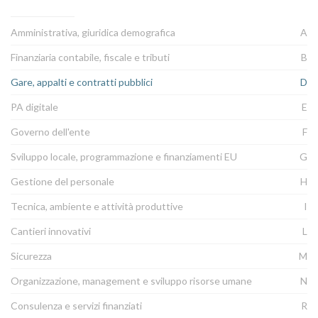
Amministrativa, giuridica demografica
A
Finanziaria contabile, fiscale e tributi
B
Gare, appalti e contratti pubblici
D
PA digitale
E
Governo dell'ente
F
Sviluppo locale, programmazione e finanziamenti EU
G
Gestione del personale
H
Tecnica, ambiente e attività produttive
I
Cantieri innovativi
L
Sicurezza
M
Organizzazione, management e sviluppo risorse umane
N
Consulenza e servizi finanziati
R