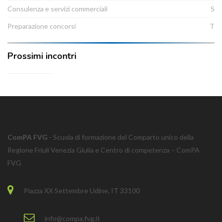
Consulenza e servizi commerciali
S
Preparazione concorsi
T
Prossimi incontri
ComPA FVG
- Scuola di formazione del Comparto unico della
Regione Friuli Venezia Giulia e Centro di competenza – ComPA
FVG
Piazza XX Settembre Udine, IT 33100
info@compa.fvg.it