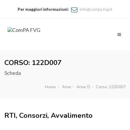
Per maggiori informazioni:
info@compa.fvg.it
Toggl
naviga
CORSO: 122D007
Scheda
Home
Aree
Area: D
Corso: 122D007
RTI, Consorzi, Avvalimento