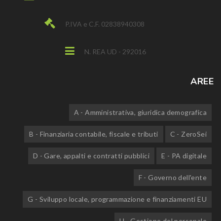
P.IVA e C.F. 02838940308
N. REA UD - 292016
AREE
A - Amministrativa, giuridica demografica
B - Finanziaria contabile, fiscale e tributi
C - ZeroSei
D - Gare, appalti e contratti pubblici
E - PA digitale
F - Governo dell'ente
G - Sviluppo locale, programmazione e finanziamenti EU
H - Gestione del personale