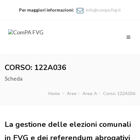
Per maggiori informazioni:
info@compa.fvg.it
Toggl
naviga
CORSO: 122A036
Scheda
Home
Aree
Area: A
Corso: 122A036
La gestione delle elezioni comunali
in FVG e dei referendum abrogativi