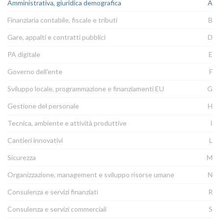
Amministrativa, giuridica demografica
A
Finanziaria contabile, fiscale e tributi
B
Gare, appalti e contratti pubblici
D
PA digitale
E
Governo dell'ente
F
Sviluppo locale, programmazione e finanziamenti EU
G
Gestione del personale
H
Tecnica, ambiente e attività produttive
I
Cantieri innovativi
L
Sicurezza
M
Organizzazione, management e sviluppo risorse umane
N
Consulenza e servizi finanziati
R
Consulenza e servizi commerciali
S