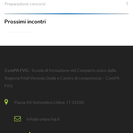
Preparazione concorsi
T
Prossimi incontri
ComPA FVG
- Scuola di formazione del Comparto unico della
Regione Friuli Venezia Giulia e Centro di competenza – ComPA
FVG
Piazza XX Settembre Udine, IT 33100
info@compa.fvg.it