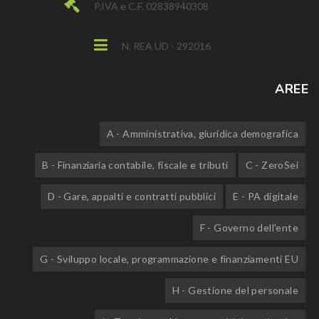
P.IVA e C.F. 02838940308
N. REA UD - 292016
AREE
A - Amministrativa, giuridica demografica
B - Finanziaria contabile, fiscale e tributi
C - ZeroSei
D - Gare, appalti e contratti pubblici
E - PA digitale
F - Governo dell'ente
G - Sviluppo locale, programmazione e finanziamenti EU
H - Gestione del personale