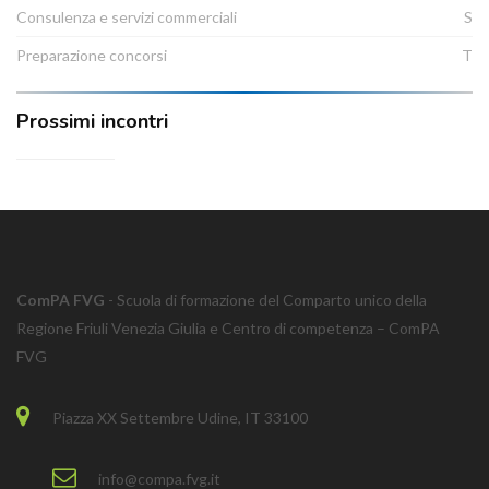
Consulenza e servizi commerciali
S
Preparazione concorsi
T
Prossimi incontri
ComPA FVG
- Scuola di formazione del Comparto unico della
Regione Friuli Venezia Giulia e Centro di competenza – ComPA
FVG
Piazza XX Settembre Udine, IT 33100
info@compa.fvg.it