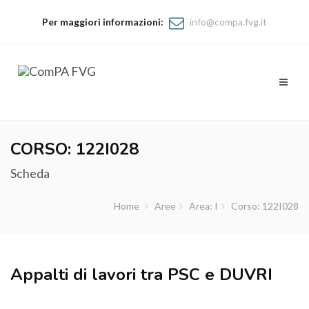
Per maggiori informazioni:
info@compa.fvg.it
Toggl
naviga
CORSO: 122I028
Scheda
Home
Aree
Area: I
Corso: 122I028
Appalti di lavori tra PSC e DUVRI