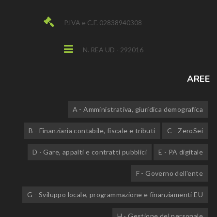
P.IVA e C.F. 02838940308
N. REA UD - 292016
AREE
A - Amministrativa, giuridica demografica
B - Finanziaria contabile, fiscale e tributi
C - ZeroSei
D - Gare, appalti e contratti pubblici
E - PA digitale
F - Governo dell'ente
G - Sviluppo locale, programmazione e finanziamenti EU
H - Gestione del personale