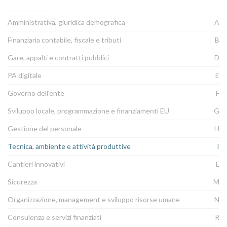
Amministrativa, giuridica demografica
A
Finanziaria contabile, fiscale e tributi
B
Gare, appalti e contratti pubblici
D
PA digitale
E
Governo dell'ente
F
Sviluppo locale, programmazione e finanziamenti EU
G
Gestione del personale
H
Tecnica, ambiente e attività produttive
I
Cantieri innovativi
L
Sicurezza
M
Organizzazione, management e sviluppo risorse umane
N
Consulenza e servizi finanziati
R